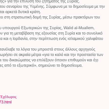
ης» για την επίλυση του ζητήματος της Συρίας.
 του σεναρίου της Υεμένης. Σύμφωνα με το δημοσίευμα με την
ι αρκετά δυτικά κράτη.
σει στη στρατιωτική δομή της Συρίας, μέσω πρακτόρων του
 υπουργού Εξωτερικών της Συρίας, Walid al-Muallem,
ων για τη μεταβίβαση της εξουσίας στη Συρία και το συνολικό
α και η Ιορδανία, στην περίπτωση ενός ισλαμικού χαλιφάτου
 επανέλαβε τα λόγια του μπροστά στους άλλους αρχηγούς
χωρήσει σε ακραία μέτρα «για το καλό και την προστασία των
 του δικαιώματος να επιλέξουν όποιον επιθυμούν και όχι
ες από το εξωτερικό», σημειώνει το δημοσίευμα.
Ἐχέδωρος
73.html