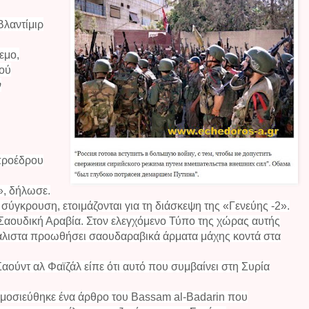
Βλαντίμιρ
εμο,
κού
ν
προέδρου
», δήλωσε.
 σύγκρουση, ετοιμάζονται για τη διάσκεψη της «Γενεύης -2».
Σαουδική Αραβία. Στον ελεγχόμενο Τύπο της χώρας αυτής
 μάλιστα προωθήσει σαουδαραβικά άρματα μάχης κοντά στα
ύντ αλ Φαϊζάλ είπε ότι αυτό που συμβαίνει στη Συρία
δημοσιεύθηκε ένα άρθρο του Bassam al-Badarin που