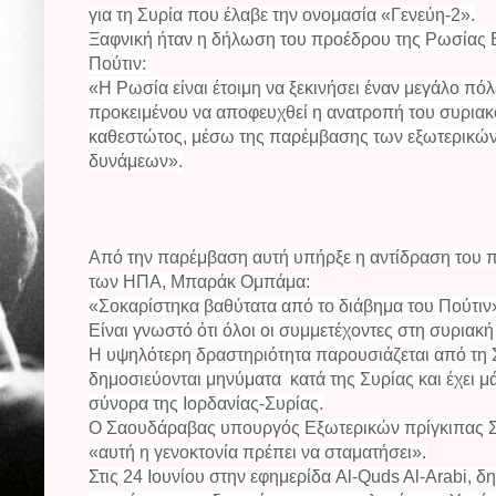
για τη Συρία που έλαβε την ονομασία «Γενεύη-2».
Ξαφνική ήταν η δήλωση του προέδρου της Ρωσίας 
Πούτιν:
«Η Ρωσία είναι έτοιμη να ξεκινήσει έναν μεγάλο πόλ
προκειμένου να αποφευχθεί
η ανατροπή του συρια
καθεστώτος, μέσω της παρέμβασης των εξωτερικώ
δυνάμεων».
Από την παρέμβαση αυτή υπήρξε η αντίδραση του 
των ΗΠΑ, Μπαράκ Ομπάμα:
«Σοκαρίστηκα βαθύτατα από το διάβημα του Πούτιν
Είναι γνωστό ότι όλοι οι συμμετέχοντες στη συριακή
Η υψηλότερη δραστηριότητα παρουσιάζεται από τη 
δημοσιεύονται μηνύματα κατά της Συρίας και έχει
σύνορα της Ιορδανίας-Συρίας.
Ο Σαουδάραβας υπουργός Εξωτερικών πρίγκιπας Σαο
«αυτή η γενοκτονία πρέπει να σταματήσει».
Στις 24 Ιουνίου στην εφημερίδα
Al-Quds Al-Arabi, 