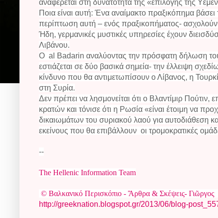
αναφέρεται στη δυνατότητα της «επιλογής της Υεμέν
Ποια είναι αυτή: Ένα αναίμακτο πραξικόπημα βάσει
περίπτωση αυτή – ενός πραξικοπήματος- ασχολούντα
Ήδη, γερμανικές μυστικές υπηρεσίες έχουν διεισδύ
Λιβάνου.
Ο
al
Badarin αναλύοντας την πρόσφατη δήλωση του
εστιάζεται σε δύο βασικά σημεία- την έλλειψη σχεδί
κίνδυνο που θα αντιμετωπίσουν ο Λίβανος, η Τουρκί
στη Συρία.
Δεν πρέπει να λησμονείται ότι ο Βλαντίμιρ Πούτιν,
κρατών και τόνισε ότι η Ρωσία «είναι έτοιμη να προ
δικαιωμάτων του συριακού λαού για αυτοδιάθεση και
εκείνους που θα επιβάλλουν οι τρομοκρατικές ομάδ
--
The Hellenic Information Team
©
Βαλκανικό
Περισκόπιο
-
Ἂρθρα
&
Σκέψεις
-
Γιῶργος
http://greeknation.blogspot.gr/2013/06/blog-post_55