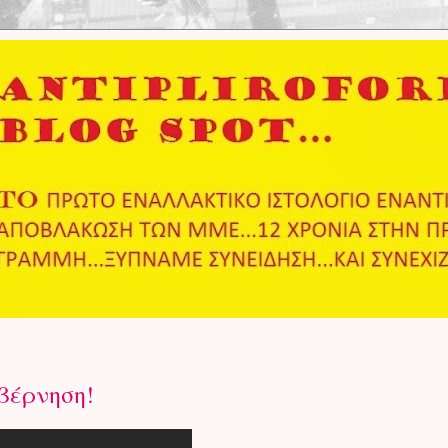
υβέρνηση!