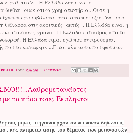
ων πολιτικών...Η Ελλάδα δεν ειναι οι
α διεθνή σιωνιστικά χρηματιστήρια...Ουτε η
είχνει να προσβάλεται απο αυτο που εξυψώνει ενα
τη θάλασσα στις ακριτικές ακτές . Η Ελλάδα ειναι η
 εκκατοντάδες χρόνια. Η Ελλαδα ο σταυρός απο το
νοκορφή. Η Ελλάδα ειμαι εγώ που ονειρεύομαι,
τής που τα κατάφερε!...Ειναι ολα αυτα που φώτιζαν
ΟΦΟΡΗΣΗ
στις
3:34 AM
3 comments:
ΜΟ!!!...Λαθρομετανάστες
 με το πάσο τους. Έκπληκτοι
κληρους μήνες πηγαινοέρχονταν κι έκαναν δηλώσεις
στικής αντιμετώπισης του θέματος των μεταναστών