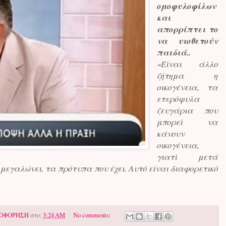
ομοφυλοφίλων
και
απορρίπτει το
να υιοθετούν
παιδιά..
«Είναι άλλο
ζήτημα η
οικογένεια, τα
ετερόφυλα
ζευγάρια που
μπορεί να
κάνουν
οικογένεια,
γιατί μετά
 μεγαλώνει, τα πρότυπα που έχει. Αυτό είναι διαφορετικό
ΟΦΟΡΗΣΗ
στις
3:24 AM
No comments: