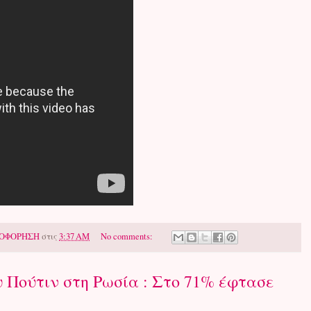
ΟΦΟΡΗΣΗ
στις
3:37 AM
No comments:
υ Πούτιν στη Ρωσία : Στο 71% έφτασε