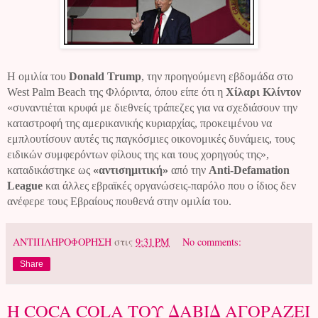
Η ομιλία του
Donald
Trump
, την προηγούμενη εβδομάδα στο
West
Palm
Beach
της Φλόριντα, όπου είπε ότι η
Χίλαρι Κλίντον
«συναντιέται κρυφά με διεθνείς τράπεζες για να σχεδιάσουν την
καταστροφή της αμερικανικής κυριαρχίας, προκειμένου να
εμπλουτίσουν αυτές τις παγκόσμιες οικονομικές δυνάμεις, τους
ειδικών συμφερόντων φίλους της και τους χορηγούς της»,
καταδικάστηκε ως
«αντισημιτική»
από την
Anti
-
Defamation
League
και άλλες εβραϊκές οργανώσεις-παρόλο που ο ίδιος δεν
ανέφερε τους Εβραίους πουθενά στην ομιλία του.
ΑΝΤΙΠΛΗΡΟΦΟΡΗΣΗ
στις
9:31 PM
No comments:
Share
Η COCA COLA ΤΟΥ ΔΑΒΙΔ ΑΓΟΡΑΖΕΙ