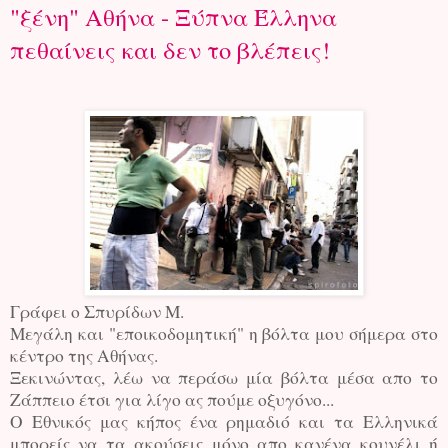
"ξένη" Αθήνα - Ξύπνα Έλληνα
πεθαίνεις και δεν το βλέπεις!
Γράφει ο Σπυρίδων Μ.
Μεγάλη και "εποικοδομητική" η βόλτα μου σήμερα στο
κέντρο της Αθήνας.
Ξεκινώντας, λέω να περάσω μία βόλτα μέσα απο το
Ζάππειο έτσι για λίγο ας πούμε οξυγόνο...
Ο Εθνικός μας κήπος ένα ρημαδιό και τα Ελληνικά
μπορείς να τα ακούσεις μόνο απο κανένα κουνέλι ή