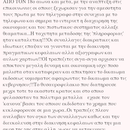
ΑΠΟ ΤΟΝ 18ο αιωνα και μετα, με την αναπτυξη στις
επικοινωνιες οι οποιες ξεχωρισαν για την αμεσοτητα
τους πρωτα με τον τηλεγραφο στην συνεχεια με το
τηλεφωνο και σημερα το ιντερνετ η διαχειρηση της
οικονομιας και του πιστωτικου συστηματος αλλαξε
θεαματικα...Η ταχυτητα μεταδοσης της 'πληροφοριας'
ηταν καταλυτικη!!!Οι συναλλαγες διακρατικες και
ιδιωτικες επαψαν να γινονται με την διακινηση
πραγματικων κεφαλαιων αλλα αξιογραφων και
αυλων χαρτιων!!ΟΙ τραπεζιτες σιγα-σιγα αρχισαν να
αποκτουν μεγαλη δυναμη και οικονομικη ισχυ ποσο
μαλιστα οταν καταφεραν και απεκτησαν το δικαιωμα
εκδοσεως νομισματος αφαιρωντας το δικαιωμα απο τις
κυβερνησεις!!Το θυσαυροφυλακιο που διατηρουσε
μεχρι τοτε το εκαστοτε κρατος και στο οποιο
φυλασσοταν τα πολυτιμα μεταλλα εχασε τον
'κανονα' βασει του οποιου εκδιδοταν το χρημα που
κυκλοφορουσε σε μια χωρα..Οι τραπεζες πλεον
ανελαβαν τον ογκο των συναλλαγων καθως και την
διευκολυνση στην διακινηση κεφαλαιων απο την μια
ακρη της γης στην αλλη..χωρις να μετακινουν