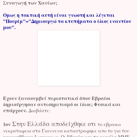
Συναγωγή των Χανίων;
Ομως η τακτική αυτή είναι γνωστή και λέγεται
"Πουρίμ"="Δημιουργώ τα κτυπήματα ο ίδιος εναντίον
μου".
Εχουν ξανασυμβεί περιστατικά όπου Εβραίοι
δημιούργησαν αντισημιτισμό οι ίδιοι; Φυσικά και
υπάρχουν.
Διαβάστε:
Στην Ελλάδα αποδείχθηκε οτι
1ον
το εβραικο
νεκροταφειο στα Γιαννενα καταστραφηκε απο το γιο του
αρχιραββινου Ιωαννινων. Οι Εβραίοι και τα μεγάλα ΜΜΕ