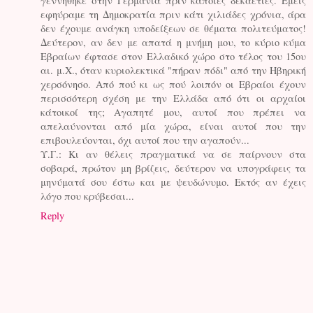
γεννήθηκε στην Γερμανία πριν κάποιες δεκαετίες. Εμείς
εφηύραμε τη Δημοκρατία πριν κάτι χιλιάδες χρόνια, άρα
δεν έχουμε ανάγκη υποδείξεων σε θέματα πολιτεύματος!
Δεύτερον, αν δεν με απατά η μνήμη μου, το κύριο κύμα
Εβραίων έφτασε στον Ελλαδικό χώρο στο τέλος του 15ου
αι. μ.Χ., όταν κυριολεκτικά "πήραν πόδι" από την Ηβηρική
χερσόνησο. Από πού κι ως πού λοιπόν οι Εβραίοι έχουν
περισσότερη σχέση με την Ελλάδα από ότι οι αρχαίοι
κάτοικοί της; Αγαπητέ μου, αυτοί που πρέπει να
απελαύνονται από μία χώρα, είναι αυτοί που την
επιβουλεύονται, όχι αυτοί που την αγαπούν...
Υ.Γ.: Κι αν θέλεις πραγματικά να σε παίρνουν στα
σοβαρά, πρώτον μη βρίζεις, δεύτερον να υπογράφεις τα
μηνύματά σου έστω και με ψευδώνυμο. Εκτός αν έχεις
λόγο που κρύβεσαι...
Reply