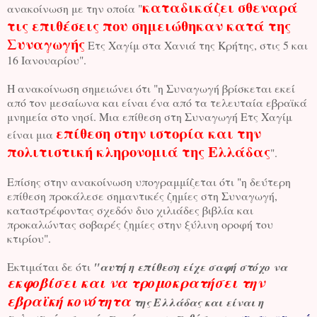
καταδικάζει σθεναρά
ανακοίνωση με την οποία "
τις επιθέσεις που σημειώθηκαν κατά της
Συναγωγής
Ετς Χαγίμ στα Χανιά της Κρήτης, στις 5 και
16 Ιανουαρίου".
Η ανακοίνωση σημειώνει ότι "η Συναγωγή βρίσκεται εκεί
από τον μεσαίωνα και είναι ένα από τα τελευταία εβραϊκά
μνημεία στο νησί. Μια επίθεση στη Συναγωγή Ετς Χαγίμ
επίθεση στην ιστορία και την
είναι μια
πολιτιστική κληρονομιά της Ελλάδας
".
Επίσης στην ανακοίνωση υπογραμμίζεται ότι "η δεύτερη
επίθεση προκάλεσε σημαντικές ζημίες στη Συναγωγή,
καταστρέφοντας σχεδόν δυο χιλιάδες βιβλία και
προκαλώντας σοβαρές ζημίες στην ξύλινη οροφή του
κτιρίου".
Εκτιμάται δε ότι
"αυτή η επίθεση είχε σαφή στόχο να
εκφοβίσει και να τρομοκρατήσει την
εβραϊκή κονότητα
της Ελλάδας και είναι η