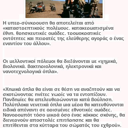
Η υπερ-σύγκρουση θα αποτελείται από
«καταστρεπτικούς πολέμους, κατακερματισμένα
έθνη, θρησκευτικές ομάδες, τρομοκρατικές
οντότητες και πειρατές της ελεύθερης αγοράς ο ένας
εναντίον του άλλου».
Οι μελλοντικοί πόλεμοι θα διεξάγονται με «χημικά,
βιολογικά, βακτηριολογικά, ηλεκτρονικά και
νανοτεχνολογικά όπλα».
«Χημικά όπλα θα είναι σε θέση να αναζητούν και να
σκοτώνοντας ηγέτες χωρίς να τα εντοπίζουν.
Πανδημίες θα απελευθερώνονται κατά βούληση.
Πολύπλοκα γενετικά όπλα μια μέρα θα κατευθύνονται
ειδικά απέναντι σε ορισμένες εθνοτικές ομάδες.
Νανορομπότ τόσο μικρά όσο ένας κόκκος σκόνης, θα
διενεργούν αποστολές επιτήρησης και θα
επιτίθενται στα κύτταρα του σώματός του εχθρού».