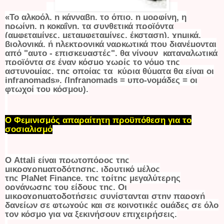
«Το αλκοόλ, η κάνναβη, το όπιο, η μορφίνη, η
ηρωίνη, η κοκαΐνη, τα συνθετικά προϊόντα
(αμφεταμίνες, μεταμφεταμίνες, έκσταση), χημικά,
βιολογικά, ή ηλεκτρονικά ναρκωτικά που διανέμονται
από "αυτο - επισκευαστές", θα γίνουν καταναλωτικά
προϊόντα σε έναν κόσμο χωρίς το νόμο της
αστυνομίας, της οποίας τα κύρια θύματα θα είναι οι
infranomads». (Infranomads = υπο-νομάδες = οι
φτωχοί του κόσμου).
Ο Φεμινισμός απαραίτητη προϋπόθεση για το
σοσιαλισμό
Ο Attali είναι πρωτοπόρος της
μικροχρηματοδότησης, ιδρυτικό μέλος
της
PlaNet
Finance
, της τρίτης μεγαλύτερης
οργάνωσης του είδους της. Οι
μικροχρηματοδοτήσεις συνίστανται στην παροχή
δανείων σε φτωχούς και σε κοινοτικές ομάδες σε όλο
τον κόσμο για να ξεκινήσουν επιχειρήσεις.