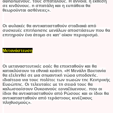
αφηρημένους, τους σπάταλους. Η άγνοια, η έκθεση
σε κινδύνους, η σπατάλη και η ευπάθεια θα
θεωρούνται ασθένειες».
Οι φυλακές θα αντικατασταθούν σταδιακά από
συσκευές επιτήρησης μεγάλων αποστάσεων που θα
επιτηρούν ένα άτομο σε κατ’ οίκον περιορισμό.
Μετανάστευση
Οι μεταναστευτικές ροές θα επεκταθούν και θα
κατακλύσουν τα εθνικά κράτη. «Η Μεγάλη Βρετανία
θα εξελιχθεί σε μια σημαντική χώρα υποδοχής,
ιδιαίτερα για τους πολίτες των χωρών της Κεντρικής
Ευρώπης. Οι τελευταίες με τη σειρά τους θα
καλωσορίσουν Ουκρανούς εργαζόμενους, που οι
ίδιοι θα αντικατασταθούν από Ρώσους και οι ίδιοι θα
αντικατασταθούν από τεράστιους κινέζικους
πληθυσμούς».