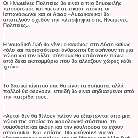
Οι Ηνωμένες Πολιτείες θα είναι ο πιο δημοφιλής
προορισμός και «μέσα σε είκοσι χρόνια, οι
Ισπανόφωνοι και οι Αφρο –Αμερικανικοί θα
αποτελούν σχεδόν την πλειοψηφία στις Ηνωμένες
Πολιτείες».
Η νομαδική ζωή θα γίνει ο κανόνας στη Δύση καθώς,
«όλο και περισσότεροι άνθρωποι θα αφήνουν τη μία
χώρα για την άλλη: σύντομα θα υπάρχουν πάνω
από δέκα εκατομμύρια που θα αλλάζουν χώρες κάθε
χρόνο.
Το βασικό κίνητρό μας θα είναι τα χρήματα, αλλά
πολλοί θα φεύγουν, επειδή θα είναι αηδιασμένοι από
την πατρίδα τους.
«Αυτοί δεν θα θέλουν πλέον να εξαρτώνται από μια
χώρα της οποίας το φορολογικό σύστημα, τη
νομοθεσία και ακόμη και την κουλτούρα τα έχουν
απορρίψει. Και, επίσης, (θα φεύγουν) για να
εξαφανιστούν εντελώς, για να ζήσουν μια άλλη ζωή.