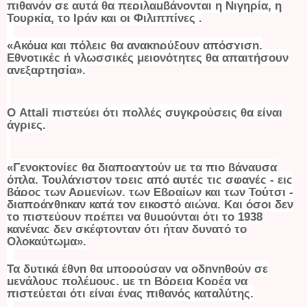
πιθανόν σε αυτά θα περιλαμβάνονται η Νιγηρία, η
Τουρκία, το Ιράν και οι Φιλιππίνες .
«Ακόμα και πόλεις θα ανακηρύξουν απόσχιση.
Εθνοτικές ή γλωσσικές μειονότητες θα απαιτήσουν
ανεξαρτησία».
Ο Attali πιστεύει ότι πολλές συγκρούσεις θα είναι
άγριες.
«Γενοκτονίες θα διαπραχτούν με τα πιο βάναυσα
όπλα. Τουλάχιστον τρεις από αυτές τις σφαγές - εις
βάρος των Αρμενίων, των Εβραίων και των Τούτσι -
διαπράχθηκαν κατά τον εικοστό αιώνα. Και όσοι δεν
το πιστεύουν πρέπει να θυμούνται ότι το 1938
κανένας δεν σκέφτονταν ότι ήταν δυνατό το
Ολοκαύτωμα».
Τα δυτικά έθνη θα μπορούσαν να οδηγηθούν σε
μεγάλους πολέμους, με τη Βόρεια Κορέα να
πιστεύεται ότι είναι ένας πιθανός καταλύτης.