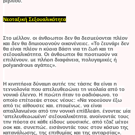
βιβλίου.
Νεοταξική Σεξουαλικότητα
Στο μέλλον, οι άνθρωποι δεν θα δεσμεύονται πλέον
και δεν θα δημιουργούν οικογένειες. «Το ζευγάρι δεν
θα είναι πλέον η κύρια βάση για τη ζωή και τη
σεξουαλικότητα. Οι άνθρωποι θα προτιμούν να
επιλέγουν, με πλήρη διαφάνεια, πολυγαμικές ή
polyandrous αγάπες».
Η κινητήρια δύναμη αυτής της τάσης θα είναι η
τεχνολογία που απελευθερώνει τη νεολαία από το
γονικό έλεγχο. Η πρώτη ήταν το ραδιόφωνο, το
οποίο επέτρεψε στους νέους: «Να χορεύουν έξω
από τις αίθουσες και, επομένως, να είναι
απαλλαγμένοι από την γονική επίβλεψη, έχοντας μία
‘απελευθερωμένη’ σεξουαλικότητα, ανοίγοντάς τους
την πόρτα σε κάθε είδους μουσικής, από τζαζ μέχρι
ροκ και, συνεπώς, εισάγοντάς τους στον κόσμο της
κατανάλωσης, της επιθυμίας και της ανταρσίας».