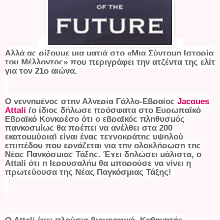
Αλλά ας ρίξουμε μια ματιά στο «Μια Σύντομη Ιστορία
του Μέλλοντος» που περιγράφει την ατζέντα της ελίτ
για τον 21ο αιώνα.
Ο γεννημένος στην Αλγερία Γάλλο-Εβραίος
Jacques
Attali
(ο ίδιος δήλωσε πρόσφατα στο Ευρωπαϊκό
Εβραϊκό Κογκρέσο ότι ο εβραϊκός πληθυσμός
παγκοσμίως θα πρέπει να ανέλθει στα 200
εκατομμύρια) είναι ένας τεχνοκράτης υψηλού
επιπέδου που εργάζεται για την ολοκλήρωση της
Νέας Παγκόσμιας Τάξης. Έχει δηλώσει μάλιστα, ο
Attali ότι η Ιερουσαλήμ θα μπορούσε να γίνει η
πρωτεύουσα της Νέας Παγκόσμιας Τάξης!
Ο Attali έχει πλούσιο βιογραφικό. Καθηγητής