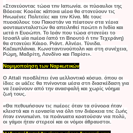
«Στοχεύοντας τώρα την Ιαπωνία, οι πύραυλοι της
Βόρειας Κορέας κάποια μέρα θα στοχεύουν τις
Ηνωμένες Πολιτείες και την Κίνα. Με τους
πυραύλους του Πακιστάν να πέφτουν στα χέρια
φονταμενταλιστών θα απειληθεί πρώτη η Ινδία και
μετά η Ευρώπη. Το Ιράν που τώρα στοχεύει το
Ισραήλ μία ημέρα (από τη Βηρυτό ή την Τεχεράνη)
θα στοχεύει Κάιρο, Ριάντ, Αλγέρι, Τύνιδα,
Καζαμπλάνκα, Κωνσταντινούπολη και στη συνέχεια,
Ρώμη, Μαδρίτη, Λονδίνο και Παρίσι».
Νομιμοποίηση των Ναρκωτικών
Ο Attali προβλέπει ένα μελλοντικό κόσμο, όπου οι
ίδιες οι μάζες θα πνίγονται μέσα στη διασκέδαση για
να ξεφύγουν από την ανασφαλή και χωρίς νόημα
ζωή τους.
«Θα πεθυμήσουν τις ημέρες όταν τα σύνορα ήταν
κλειστά και η εργασία για όλη την διάρκεια της ζωής
ήταν εγγυημένη, τα πράγματα κρατούσαν για πολύ,
οι γάμοι ήταν στερεοί και οι νόμοι άθραυστοι.