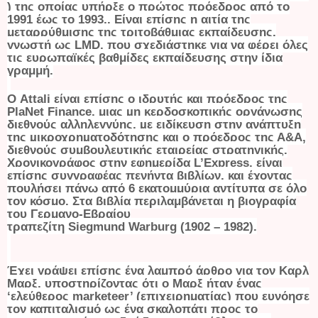
) της οποίας υπήρξε ο πρώτος πρόεδρος από το
1991 έως το 1993,. Είναι επίσης η αιτία της
μεταρρύθμισης της τριτοβάθμιας εκπαίδευσης,
γνωστή ως
LMD
, που σχεδιάστηκε για να φέρει όλες
τις ευρωπαϊκές βαθμίδες εκπαίδευσης στην ίδια
γραμμή.
Ο Attali είναι επίσης ο ιδρυτής και πρόεδρος της
PlaNet Finance, μιας µη κερδοσκοπικής οργάνωσης
διεθνούς αλληλεγγύης, µε ειδίκευση στην ανάπτυξη
της µικροχρηµατοδότησης και ο πρόεδρος της Α&Α,
διεθνούς συμβουλευτικής εταιρείας στρατηγικής.
Χρονικογράφος στην εφημερίδα L’Express, είναι
επίσης συγγραφέας πενήντα βιβλίων, και έχοντας
πουλήσει πάνω από 6 εκατομμύρια αντίτυπα σε όλο
τον κόσμο. Στα βιβλία περιλαμβάνεται η βιογραφία
του Γερμανο-Εβραίου
τραπεζίτη
Siegm
u
nd
Warburg
(1902 – 1982).
Έχει γράψει επίσης ένα λαμπρό άρθρο για τον Καρλ
Μαρξ, υποστηρίζοντας ότι ο Μαρξ ήταν ένας
‘ελεύθερος marketeer’ (επιχειρηματίας) που ευνόησε
τον καπιταλισμό ως ένα σκαλοπάτι προς το