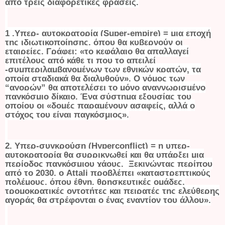
από τρεις διαφορετικές φράσεις.
1 .Υπερ- αυτοκρατορία (
Super
-
empire
) = μια εποχή
της ιδιωτικοποίησης, όπου θα κυβερνούν οι
εταιρείες. Γράφει: «το κεφάλαιο θα απαλλαγεί
επιτέλους από κάθε τι που το απειλεί
-συμπεριλαμβανομένων των εθνικών κρατών, τα
οποία σταδιακά θα διαλυθούν». Ο νόμος των
“αγορών” θα αποτελέσει το μόνο αναγνωρισμένο
παγκόσμιο δίκαιο. Ένα σύστημα εξουσίας του
οποίου οι «δομές παραμένουν ασαφείς, αλλά ο
στόχος του είναι παγκόσμιος».
2. Υπερ-συγκρούση (
Hyperconflict
) = η υπερ-
αυτοκρατορία θα συρρικνωθεί και θα υπάρξει μια
περίοδος παγκόσμιου χάους. Ξεκινώντας περίπου
από το 2030, ο Attali προβλέπει «καταστρεπτικούς
πολέμους, όπου έθνη, θρησκευτικές ομάδες,
τρομοκρατικές οντοτήτες και πειρατές της ελεύθερης
αγοράς θα στρέφονται ο ένας εναντίον του άλλου».