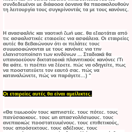
συνδεδεμένοι με διάφορα όργανα θα παρακολουθούν
τη λειτουργία τους συγκρίνοντάς τα με τους κανόνες.
Η ανασφαλής και χαοτική ζωή μας, θα εξαρτάται από
τις ασφαλιστικές εταιρείες για ασφάλεια. Οι εταιρείες
αυτές θα βεβαιώνουν ότι οι πελάτες τους
συμμορφώνονται με τους κανόνες για την
ελαχιστοποίηση των κινδύνων ... Σταδιακά θα
υπαγορεύουν δικτατορικά πλανητικούς κανόνες (Τι
θα φάτε, τι πρέπει να ξέρετε, πώς να οδηγείτε, πως
να προστατεύετε τον εαυτό σας, πώς να
καταναλώνετε, πώς να παράγετε…)
"
Οι εταιρείες αυτές θα είναι αμείλικτες
.
«Θα τιμωρούν τους καπνιστές, τους πότες, τους
παχύσαρκους, τους μη απασχολήσιμους, τους
ανεπαρκώς προστατευμένους, τους επιθετικούς,
τους απρόσεκτους, τους αδέξιους, τους