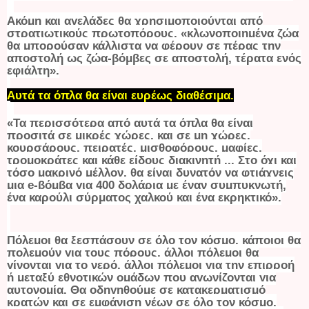
Ακόμη και αγελάδες θα χρησιμοποιούνται από
στρατιωτικούς πρωτοπόρους, «κλωνοποιημένα ζώα
θα μπορούσαν κάλλιστα να φέρουν σε πέρας την
αποστολή ως ζώα-βόμβες σε αποστολή, τέρατα ενός
εφιάλτη».
Αυτά τα όπλα θα είναι ευρέως διαθέσιμα.
«Τα περισσότερα από αυτά τα όπλα θα είναι
προσιτά σε μικρές χώρες, και σε μη χώρες,
κουρσάρους, πειρατές, μισθοφόρους, μαφίες,
τρομοκράτες και κάθε είδους διακινητή ... Στο όχι και
τόσο μακρινό μέλλον, θα είναι δυνατόν να φτιάχνεις
μια e-βόμβα για 400 δολάρια με έναν συμπυκνωτή,
ένα καρούλι σύρματος χαλκού και ένα εκρηκτικό».
Πόλεμοι θα ξεσπάσουν σε όλο τον κόσμο, κάποιοι θα
πολεμούν για τους πόρους, άλλοι πόλεμοι θα
γίνονται για το νερό, άλλοι πόλεμοι για την επιρροή
ή μεταξύ εθνοτικών ομάδων που αγωνίζονται για
αυτονομία. Θα οδηγηθούμε σε κατακερματισμό
κρατών και σε εμφάνιση νέων σε όλο τον κόσμο,