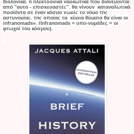
βιολογικά, ή ηλεκτρονικά ναρκωτικά που διανέμονται
από "αυτο - επισκευαστές", θα γίνουν καταναλωτικά
προϊόντα σε έναν κόσμο χωρίς το νόμο της
αστυνομίας, της οποίας τα κύρια θύματα θα είναι οι
infranomads». (Infranomads = υπο-νομάδες = οι
φτωχοί του κόσμου).