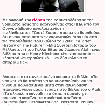
Με αφορμή την
είδηση
της χρηματοδότησης της
νομιμοποίησης της μαριχουάνας στις ΗΠΑ από τον
Ουγγρο-Εβραίο μεγαλοεπενδυτή
«φιλάνθρωπο» Τζορτζ Σόρος, πρέπει να θυμηθούμε
ότι η νομιμοποίηση των ναρκωτικών ήταν μία από
τις ‘προβλέψεις’ του βιβλίου του 2006, “
A Brief
History of The Future
” («Μία Σύντομη Ιστορία του
Μέλλοντος») του Γαλλο-Εβραίου
Jacques
Atali
, ενός
βιβλίου που ο Henry Kissinger είχε χαρακτηρίσει
«λαμπρό και προκλητικό .. και δύσκολο να το
απορρίψεις».
Αναφέρει στο συγκεκριμένο κομμάτι το βιβλίο: «Τα
ναρκωτικά θα πρέπει να νομιμοποιηθούν για να
γίνουμε μουδιασμένοι μέσα στην αυξανόμενη
παράνοια γύρω μα
ς», έγραψε στο βιβλίο του ο
Atali
.
«Το αλκοόλ, η κάνναβη, το όπιο, η μορφίνη, η
ηρωίνη, η κοκαΐνη, τα συνθετικά προϊόντα
(αμφεταμίνες, μεταμφεταμίνες, έκσταση), χημικά,