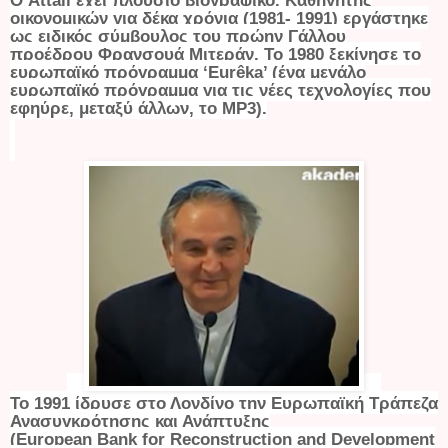
οικονομικών για δέκα χρόνια (1981- 1991) εργάστηκε
ως ειδικός σύμβουλος του πρώην Γάλλου
προέδρου Φρανσουά Μιτεράν. Το 1980 ξεκίνησε το
ευρωπαϊκό πρόγραμμα ‘
Eur
ê
ka
’ (ένα μεγάλο
ευρωπαϊκό πρόγραμμα για τις νέες τεχνολογίες που
εφηύρε, μεταξύ άλλων, το MP3).
Το 1991 ίδρυσε στο Λονδίνο την Ευρωπαϊκή Τράπεζα
Ανασυγκρότησης και Ανάπτυξης
(
European
Bank
for
Reconstruction
and
Development