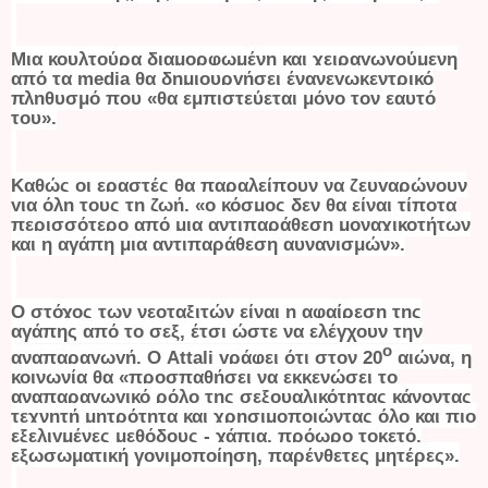
Μια κουλτούρα διαμορφωμένη και χειραγωγούμενη
από τα
media
θα δημιουργήσει ένανεγωκεντρικό
πληθυσμό που «θα εμπιστεύεται μόνο τον εαυτό
του».
Καθώς οι εραστές θα παραλείπουν να ζευγαρώνουν
για όλη τους τη ζωή, «ο κόσμος δεν θα είναι τίποτα
περισσότερο από μια αντιπαράθεση μοναχικοτήτων
και η αγάπη μια αντιπαράθεση αυνανισμών».
Ο στόχος των νεοταξιτών είναι η αφαίρεση της
αγάπης από το σεξ, έτσι ώστε να ελέγχουν την
ο
αναπαραγωγή. Ο Attali γράφει ότι στον 20
αιώνα, η
κοινωνία θα «προσπαθήσει να εκκενώσει το
αναπαραγωγικό ρόλο της σεξουαλικότητας κάνοντας
τεχνητή μητρότητα και χρησιμοποιώντας όλο και πιο
εξελιγμένες μεθόδους - χάπια, πρόωρο τοκετό,
εξωσωματική γονιμοποίηση, παρένθετες μητέρες».