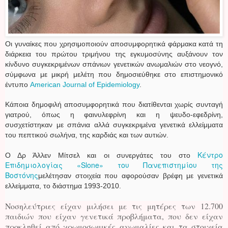
Οι γυναίκες που χρησιμοποιούν αποσυμφορητικά φάρμακα κατά τη
διάρκεια του πρώτου τριμήνου της εγκυμοσύνης αυξάνουν τον
κίνδυνο συγκεκριμένων σπάνιων γενετικών ανωμαλιών στο νεογνό,
σύμφωνα με μικρή μελέτη που δημοσιεύθηκε στο επιστημονικό
έντυπο
American Journal of Epidemiology
.
Κάποια δημοφιλή αποσυμφορητικά που διατίθενται χωρίς συνταγή
γιατρού, όπως η φαινυλεφρίνη και η ψευδο-εφεδρίνη,
συσχετίστηκαν με σπάνια αλλά συγκεκριμένα γενετικά ελλείμματα
του πεπτικού σωλήνα, της καρδιάς και των αυτιών.
Κέντρο
Ο Δρ Άλλεν Μίτσελ και οι συνεργάτες του στο
Επιδημιολογίας «Slone» του Πανεπιστημίου της
Βοστόνης
μελέτησαν στοιχεία που αφορούσαν βρέφη με γενετικά
ελλείμματα, το διάστημα 1993-2010.
Νοσηλεύτριες είχαν μιλήσει με τις μητέρες των 12.700
παιδιών που είχαν γενετικά προβλήματα, που δεν είχαν
προκληθεί από χρωμοσωμικές ανωμαλίες και τα στοιχεία